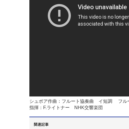
シュポア作曲：フルート協奏曲 イ短調 フ
指揮：F.ライトナー NHK交響楽団
関連記事